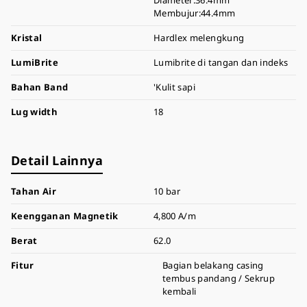
Diameter:36.4mm
Membujur:44.4mm
Kristal
Hardlex melengkung
LumiBrite
Lumibrite di tangan dan indeks
Bahan Band
'Kulit sapi
Lug width
18
Detail Lainnya
Tahan Air
10 bar
Keengganan Magnetik
4,800 A/m
Berat
62.0
Fitur
Bagian belakang casing
tembus pandang / Sekrup
kembali