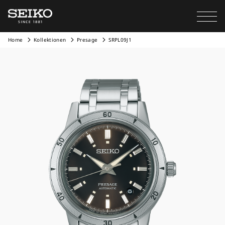
Home
Kollektionen
Presage
SRPL09J1