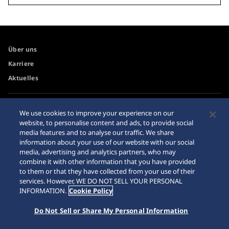
Über uns
Karriere
Aktuelles
Zugänglichkeit
Händler
We use cookies to improve your experience on our
website, to personalise content and ads, to provide social
Internetkäufe
Sitemap
media features and to analyse our traffic. We share
Datenschutzbestimmungen
information about your use of our website with our social
media, advertising and analytics partners, who may
combine it with other information that you have provided
to them or that they have collected from your use of their
services. However, WE DO NOT SELL YOUR PERSONAL
INFORMATION.
Cookie Policy
© 2026 Seiko Watch Corporation
Do Not Sell or Share My Personal Information