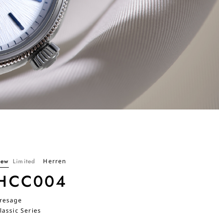
ew
Limited
Herren
HCC004
resage
lassic Series