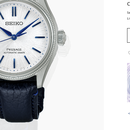
C
S
L
＜