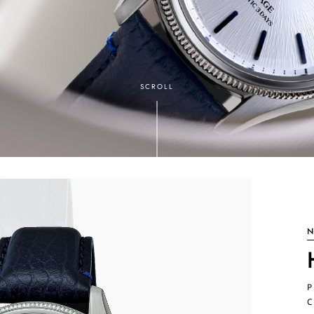
SCROLL
N
P
C