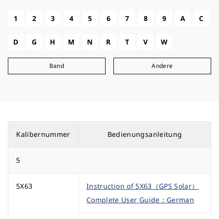
1
2
3
4
5
6
7
8
9
A
C
D
G
H
M
N
R
T
V
W
Band
Andere
Kalibernummer
Bedienungsanleitung
5
5X63
Instruction of 5X63（GPS Solar）
Complete User Guide：German