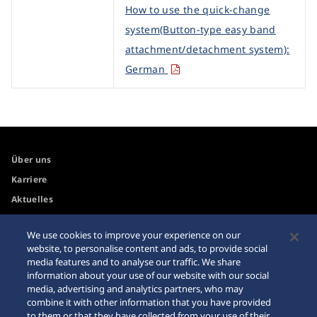
How to use the quick-change
system(Button-type easy band
attachment/detachment system):
German
Über uns
Karriere
Aktuelles
We use cookies to improve your experience on our
Zugänglichkeit
Händler
website, to personalise content and ads, to provide social
media features and to analyse our traffic. We share
Internetkäufe
Sitemap
information about your use of our website with our social
Datenschutzbestimmungen
media, advertising and analytics partners, who may
combine it with other information that you have provided
to them or that they have collected from your use of their