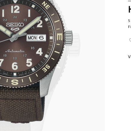
5
F
V