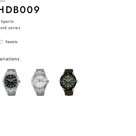
HDB009
 Sports
ield series
Favoris
ariations