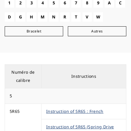
1
2
3
4
5
6
7
8
9
A
C
D
G
H
M
N
R
T
V
W
Bracelet
Autres
Numéro de
Instructions
calibre
5
5R65
Instruction of 5R65 : French
Instruction of 5R65 (Spring Drive