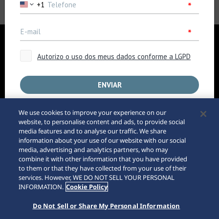
Empresa
Notícias
Para os Media
Acessibilidade
Aviso de Compra pela
We use cookies to improve your experience on our
Internet
Requisitos
website, to personalise content and ads, to provide social
Sitemap
media features and to analyse our traffic. We share
information about your use of our website with our social
media, advertising and analytics partners, who may
145th
combine it with other information that you have provided
to them or that they have collected from your use of their
services. However, WE DO NOT SELL YOUR PERSONAL
INFORMATION.
Cookie Policy
Do Not Sell or Share My Personal Information
© 2026 Seiko Watch Corporation