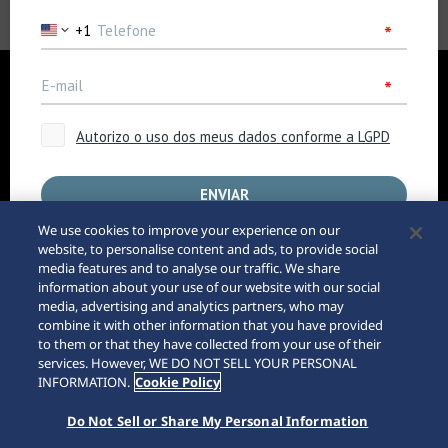
Empresa
Notícias
Para os Media
Acessibilidade
Aviso de Compra pela
We use cookies to improve your experience on our
Internet
Requisitos
website, to personalise content and ads, to provide social
Sitemap
media features and to analyse our traffic. We share
information about your use of our website with our social
media, advertising and analytics partners, who may
145th
combine it with other information that you have provided
to them or that they have collected from your use of their
services. However, WE DO NOT SELL YOUR PERSONAL
INFORMATION.
Cookie Policy
Do Not Sell or Share My Personal Information
© 2026 Seiko Watch Corporation