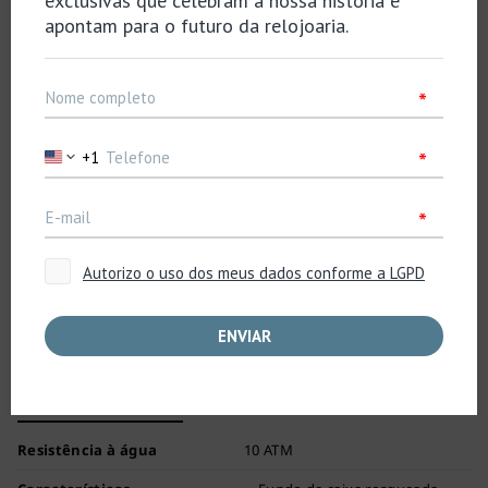
Caixa/Bracelete
Material da Caixa
Aço Inoxidável
Tamanho de Caixa
Thickness:12.3mm
Diameter:41.0mm
Lug-to-lug:48.0mm
Material do Vidro
Hardlex
LumiBrite
Lumibrite
Fecho
Fecho triplo com botão de
pressão
Distância entre as asas
22
Outros Detalhes
Resistência à água
10 ATM