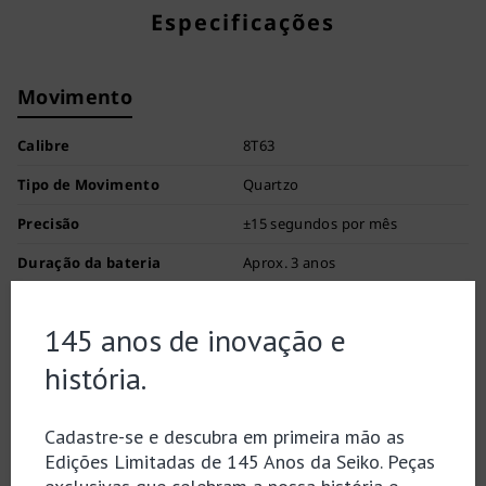
Especificações
Movimento
Calibre
8T63
Tipo de Movimento
Quartzo
Precisão
±15 segundos por mês
Duração da bateria
Aprox. 3 anos
Funções
Ponteiro indicador de 24 horas
Equipado com ponteiro
pequeno de segundos
Cronógrafo até 60 minutos em
incrementos de 1/5 de
segundo
Visor de data