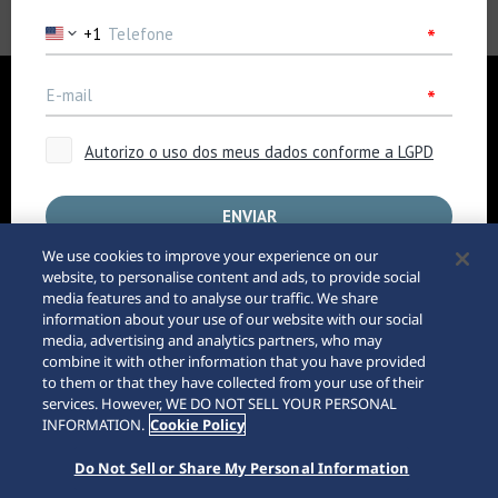
Empresa
Notícias
Para os Media
Acessibilidade
Aviso de Compra pela
We use cookies to improve your experience on our
Internet
Requisitos
website, to personalise content and ads, to provide social
Sitemap
media features and to analyse our traffic. We share
information about your use of our website with our social
media, advertising and analytics partners, who may
145th
combine it with other information that you have provided
to them or that they have collected from your use of their
services. However, WE DO NOT SELL YOUR PERSONAL
INFORMATION.
Cookie Policy
Do Not Sell or Share My Personal Information
© 2026 Seiko Watch Corporation