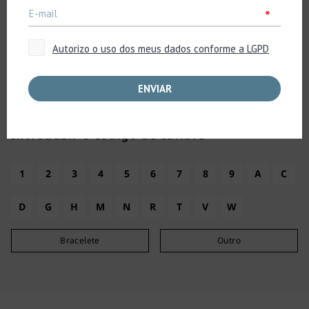
Código do Calibre
Todos
Introduzir o código de calibre
1
2
3
4
5
6
7
8
9
A
C
D
G
H
M
N
R
T
V
W
Bracelete
Outro