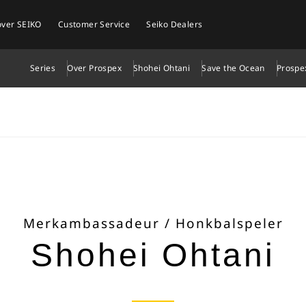
over SEIKO
Customer Service
Seiko Dealers
Series
Over Prospex
Shohei Ohtani
Save the Ocean
Prospe
Merkambassadeur / Honkbalspeler
Shohei Ohtani