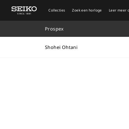
Home
Collecties
Prospex
Shohei Ohtani
Collecties
Zoek een horloge
Leer meer 
Prospex
Shohei Ohtani