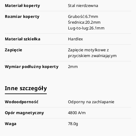
Materiał koperty
Stal nierdzewna
Rozmiar koperty
Grubość:6.7mm
Średnica:20.2mm
Lug-to-lug:26.1mm
Materiał szkiełka
Hardlex
Zapięcie
Zapięcie motylkowe z
przyciskiem zwalniającym
Wymiar podłużny koperty
2mm
Inne szczegóły
Wodoodporność
Odporny na zachlapanie
Opór magnetyczny
4800 A/m
Waga
78.0g