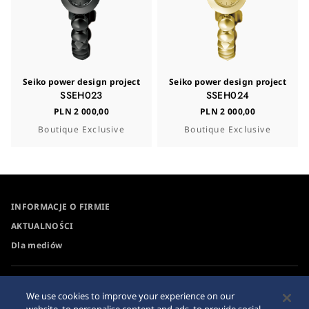
Seiko power design project
Seiko power design project
SSEH023
SSEH024
PLN 2 000,00
PLN 2 000,00
Boutique Exclusive
Boutique Exclusive
INFORMACJE O FIRMIE
AKTUALNOŚCI
Dla mediów
Dostępność
Oświadczenie o
We use cookies to improve your experience on our
zapewnieniu przejrzystości
Wymagania