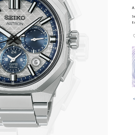
A
S
E
＜