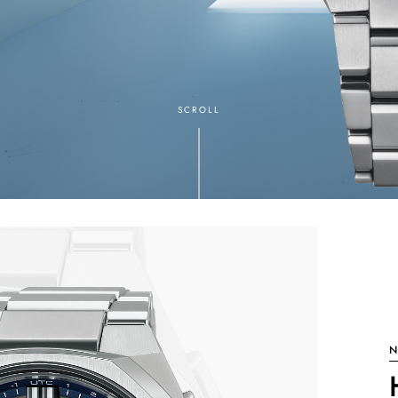
SCROLL
N