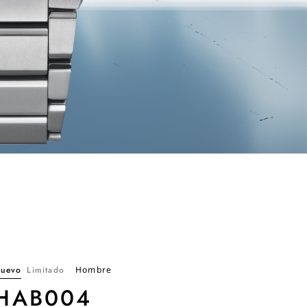
uevo
Limitado
Hombre
HAB004