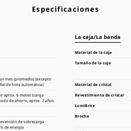
Especificaciones
La caja/La banda
Material de la caja
Tamaño de la caja
or mes (promedio) (excepto
ñal de hora automática)
Material de cristal
r aprox. 6 meses (carga
Revestimiento de cristal
modo de ahorro, aprox. 2 años
LumiBrite
Broche
revención de sobrecarga
ro de energía