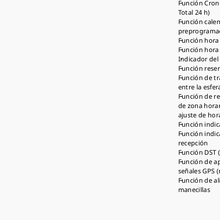
Función Cron
Total 24 h)
Función cale
preprogramad
Función hora
Función hora
Indicador del
Función reser
Función de t
entre la esfer
Función de re
de zona horar
ajuste de ho
Función indic
Función indic
recepción
Función DST 
Función de a
señales GPS 
Función de al
manecillas