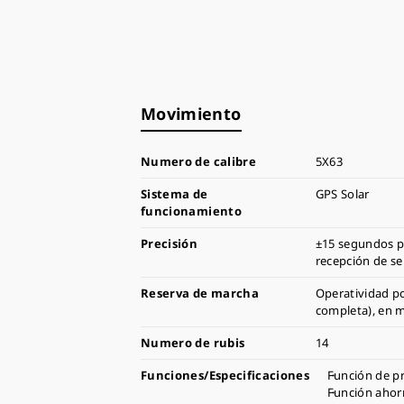
Movimiento
Numero de calibre
5X63
Sistema de
GPS Solar
funcionamiento
Precisión
±15 segundos p
recepción de se
Reserva de marcha
Operatividad po
completa), en 
Numero de rubis
14
Funciones/Especificaciones
Función de p
Función ahor