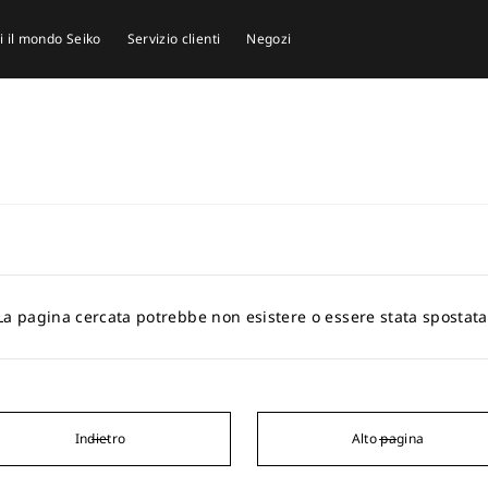
i il mondo Seiko
Servizio clienti
Negozi
La pagina cercata potrebbe non esistere o essere stata spostata
Indietro
Alto pagina