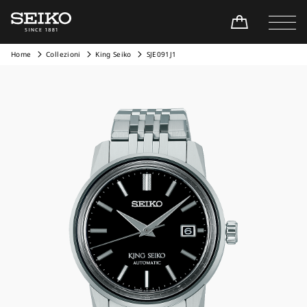
Home
Collezioni
King Seiko
SJE091J1