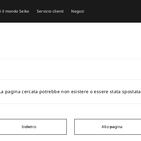
i il mondo Seiko
Servizio clienti
Negozi
La pagina cercata potrebbe non esistere o essere stata spostata
Indietro
Alto pagina