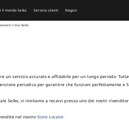
i il mondo Seiko
Servizio clienti
Negozi
sionare il mio Seiko
nire un servizio accurato e affidabile per un lungo periodo. Tut
enzione periodica per garantire che funzioni perfettamente e S
iale Seiko, vi invitiamo a recarvi presso uno dei nostri rivenditor
e vendite nel nostro
Store Locator.