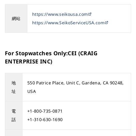
https://www.seikousa.com
網站
https://www.SeikoServiceUSA.com
For Stopwatches Only:CEI (CRAIG
ENTERPRISE INC)
地
550 Patrice Place, Unit C, Gardena, CA 90248,
址
USA
電
+1-800-735-0871
話
+1-310-630-1690