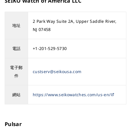
SEIKO Watch of America LLC
2 Park Way Suite 2A, Upper Saddle River,
地址
NJ 07458
電話
+1-201-529-5730
電子郵
custserv@seikousa.com
件
網站
https://www.seikowatches.com/us-en/
Pulsar