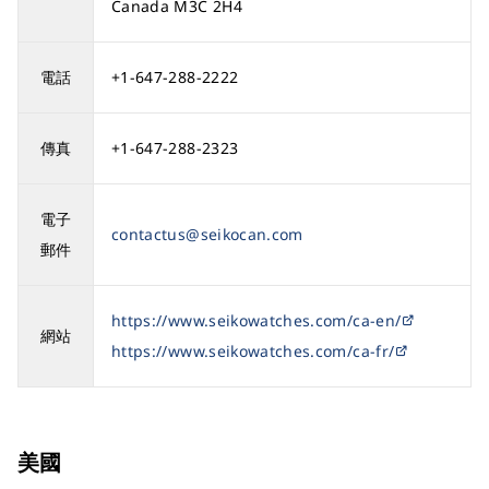
Canada M3C 2H4
電話
+1-647-288-2222
傳真
+1-647-288-2323
電子
contactus@seikocan.com
郵件
https://www.seikowatches.com/ca-en/
網站
https://www.seikowatches.com/ca-fr/
美國