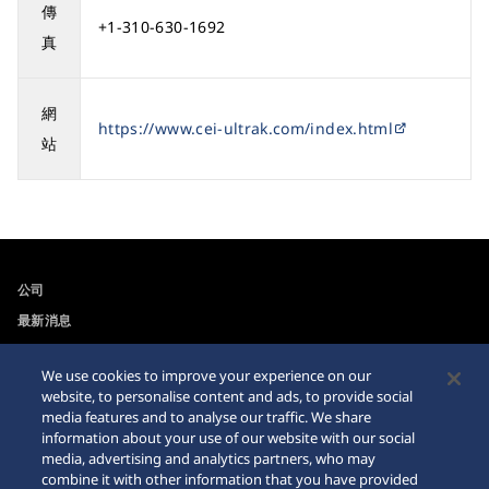
傳
+1-310-630-1692
真
網
https://www.cei-ultrak.com/index.html
站
公司
最新消息
For the Media
We use cookies to improve your experience on our
website, to personalise content and ads, to provide social
可訪問性
Sitemap
media features and to analyse our traffic. We share
information about your use of our website with our social
網站瀏覽器需求
media, advertising and analytics partners, who may
combine it with other information that you have provided
網購警示