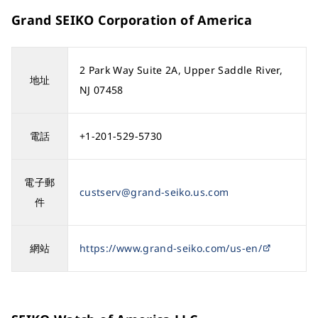
Grand SEIKO Corporation of America
2 Park Way Suite 2A, Upper Saddle River,
地址
NJ 07458
電話
+1-201-529-5730
電子郵
custserv@grand-seiko.us.com
件
網站
https://www.grand-seiko.com/us-en/