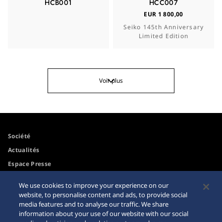
HCB001
HCC007
EUR 1 800,00
Seiko 145th Anniversary
Limited Edition
Voir plus
Société
Actualités
Espace Presse
We use cookies to improve your experience on our
Accessibilité
Mise en garde achats en
website, to personalise content and ads, to provide social
ligne
media features and to analyse our traffic. We share
Conditions d'utilisation
information about your use of our website with our social
Espace Pro