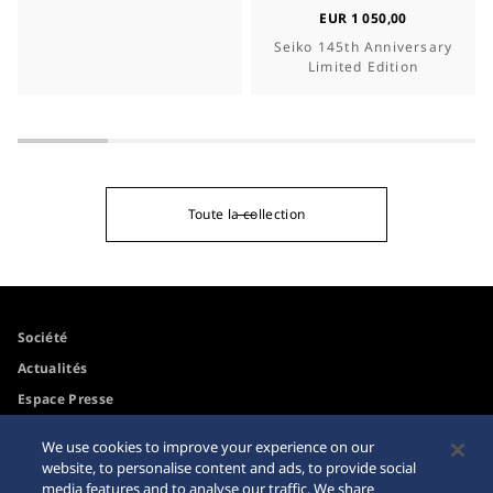
EUR 1 050,00
Seiko 145th Anniversary
Limited Edition
Toute la collection
Société
Actualités
Espace Presse
We use cookies to improve your experience on our
Accessibilité
Mise en garde achats en
website, to personalise content and ads, to provide social
ligne
media features and to analyse our traffic. We share