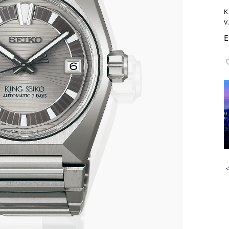
K
V
E
＜