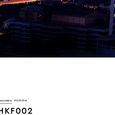
ouveau
Homme
HKF002