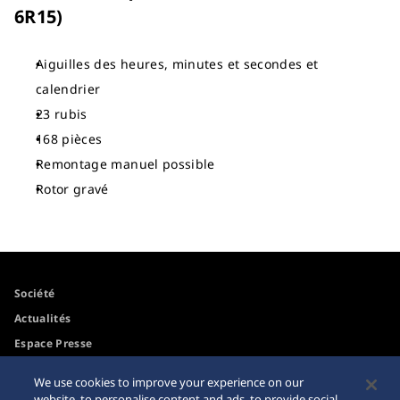
6R15)
Aiguilles des heures, minutes et secondes et
calendrier
23 rubis
168 pièces
Remontage manuel possible
Rotor gravé
Société
Actualités
Espace Presse
We use cookies to improve your experience on our
Accessibilité
Mise en garde achats en
website, to personalise content and ads, to provide social