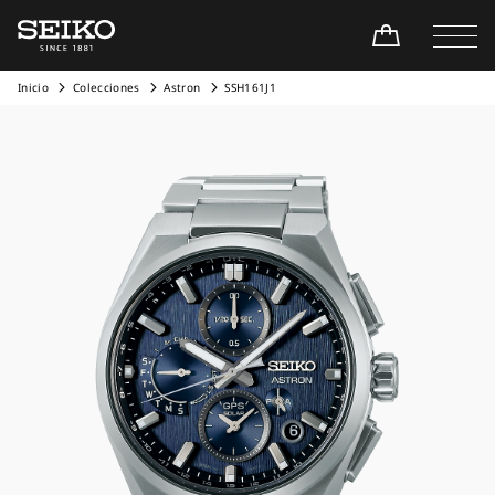
Inicio
Colecciones
Astron
SSH161J1