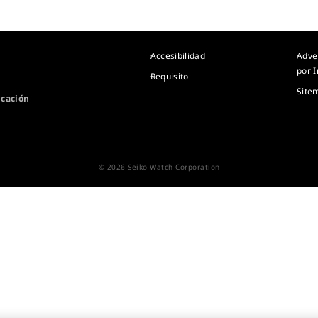
Accesibilidad
Adve
por I
Requisito
Site
icación
© 2026 Seiko Watch Corporation