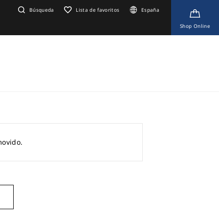
Búsqueda
Lista de favoritos
España
Shop Online
movido.