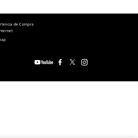
rtencia de Compra
nternet
map