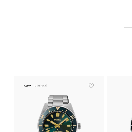
New
Limited