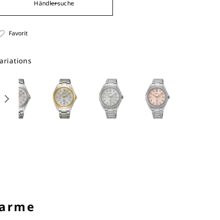
Händlersuche
Favorit
ariations
harme