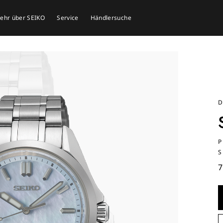
mehr über SEIKO
Service
Händlersuche
D
P
S
7