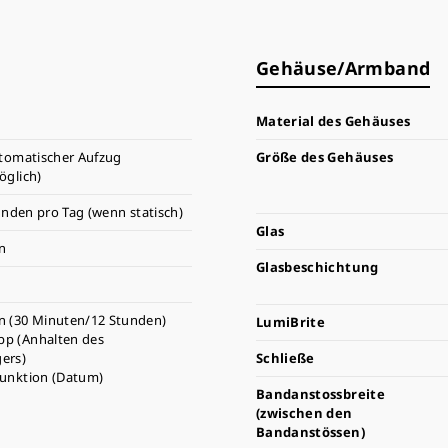
Gehäuse/Armband
Material des Gehäuses
tomatischer Aufzug
Größe des Gehäuses
glich)
unden pro Tag (wenn statisch)
Glas
n
Glasbeschichtung
n (30 Minuten/12 Stunden)
LumiBrite
p (Anhalten des
ers)
Schließe
funktion (Datum)
Bandanstossbreite
(zwischen den
Bandanstössen)