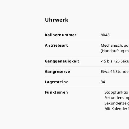
Uhrwerk
Kalibernummer
8R48
Antriebsart
Mechanisch, au
(Handaufzug mö
Ganggenauigkeit
-15 bis +25 Sek
Gangreserve
Etwa 45 Stunde
Lagersteine
34
Funktionen
Stoppfunktio
Sekundenstop
Sekundenzeig
Mit Kalender