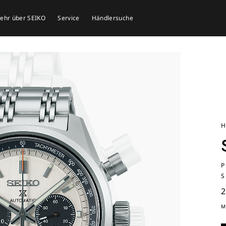
mehr über SEIKO
Service
Händlersuche
H
P
S
2
M