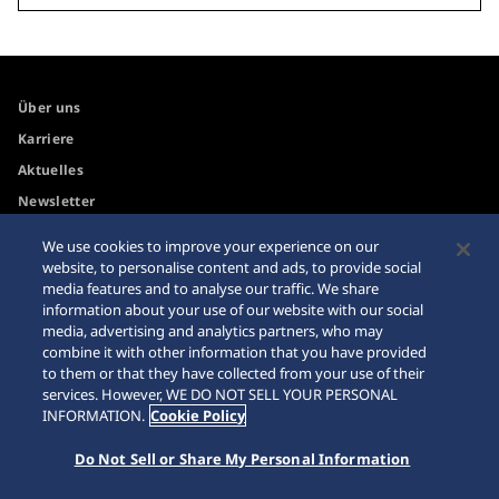
Über uns
Karriere
Aktuelles
Newsletter
We use cookies to improve your experience on our
Internetkäufe
Händler
website, to personalise content and ads, to provide social
media features and to analyse our traffic. We share
Impressum
Sitemap
information about your use of our website with our social
media, advertising and analytics partners, who may
Datenschutzbestimmungen
combine it with other information that you have provided
to them or that they have collected from your use of their
services. However, WE DO NOT SELL YOUR PERSONAL
INFORMATION.
Cookie Policy
© 2026 Seiko Watch Corporation
Do Not Sell or Share My Personal Information