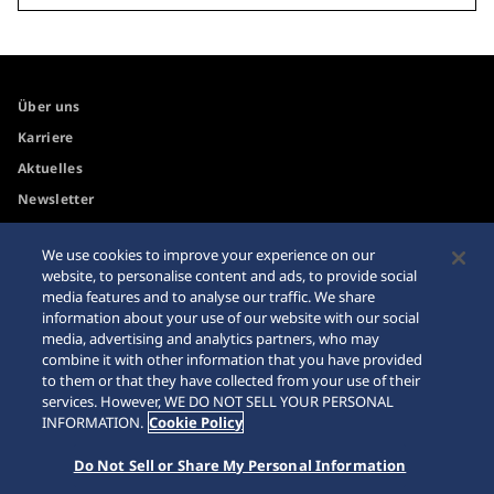
Über uns
Karriere
Aktuelles
Newsletter
We use cookies to improve your experience on our
Internetkäufe
Händler
website, to personalise content and ads, to provide social
media features and to analyse our traffic. We share
Impressum
Sitemap
information about your use of our website with our social
Datenschutzbestimmungen
media, advertising and analytics partners, who may
combine it with other information that you have provided
to them or that they have collected from your use of their
services. However, WE DO NOT SELL YOUR PERSONAL
INFORMATION.
Cookie Policy
© 2026 Seiko Watch Corporation
Do Not Sell or Share My Personal Information