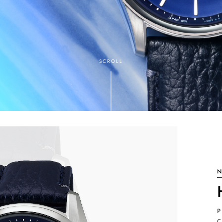
SCROLL
N
P
C