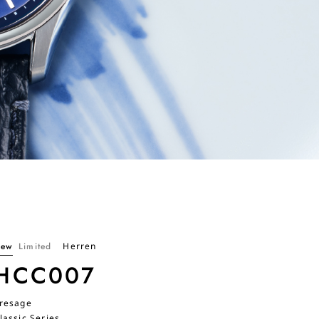
ew
Limited
Herren
HCC007
resage
lassic Series