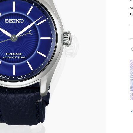
S
L
＜