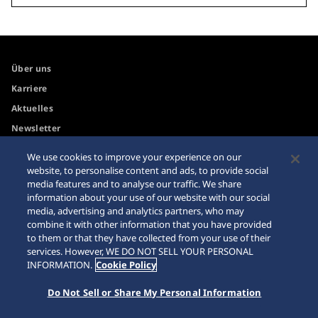
Über uns
Karriere
Aktuelles
Newsletter
We use cookies to improve your experience on our
Internetkäufe
Händler
website, to personalise content and ads, to provide social
media features and to analyse our traffic. We share
Impressum
Sitemap
information about your use of our website with our social
media, advertising and analytics partners, who may
Datenschutzbestimmungen
combine it with other information that you have provided
to them or that they have collected from your use of their
services. However, WE DO NOT SELL YOUR PERSONAL
INFORMATION.
Cookie Policy
© 2026 Seiko Watch Corporation
Do Not Sell or Share My Personal Information