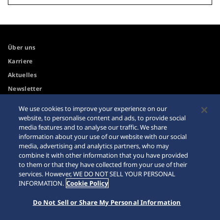
Über uns
Karriere
Aktuelles
Newsletter
We use cookies to improve your experience on our
Internetkäufe
Händler
website, to personalise content and ads, to provide social
media features and to analyse our traffic. We share
Impressum
Sitemap
information about your use of our website with our social
media, advertising and analytics partners, who may
Datenschutzbestimmungen
combine it with other information that you have provided
to them or that they have collected from your use of their
services. However, WE DO NOT SELL YOUR PERSONAL
INFORMATION.
Cookie Policy
© 2026 Seiko Watch Corporation
Do Not Sell or Share My Personal Information