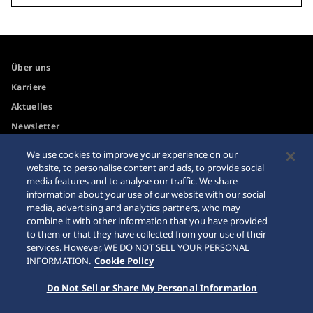
Über uns
Karriere
Aktuelles
Newsletter
We use cookies to improve your experience on our
Internetkäufe
Händler
website, to personalise content and ads, to provide social
media features and to analyse our traffic. We share
Impressum
Sitemap
information about your use of our website with our social
media, advertising and analytics partners, who may
Datenschutzbestimmungen
combine it with other information that you have provided
to them or that they have collected from your use of their
services. However, WE DO NOT SELL YOUR PERSONAL
INFORMATION.
Cookie Policy
© 2026 Seiko Watch Corporation
Do Not Sell or Share My Personal Information