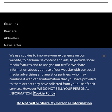
Über uns
Karriere
Aktuelles
Newsletter
We use cookies to improve your experience on our
Internetkäufe
Händler
website, to personalise content and ads, to provide social
media features and to analyse our traffic. We share
Impressum
Sitemap
information about your use of our website with our social
media, advertising and analytics partners, who may
Datenschutzbestimmungen
combine it with other information that you have provided
to them or that they have collected from your use of their
services. However, WE DO NOT SELL YOUR PERSONAL
INFORMATION.
Cookie Policy
© 2026 Seiko Watch Corporation
Do Not Sell or Share My Personal Information