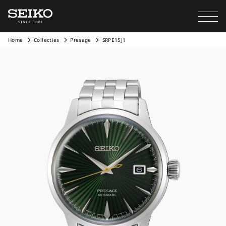
Home
Collecties
Presage
SRPE15J1