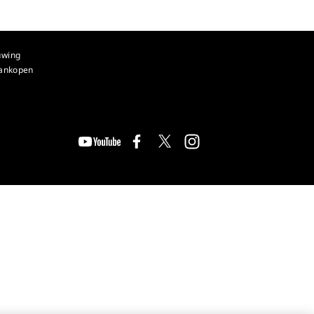
uwing
aankopen