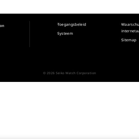
Toegangsbeleid
Waarsch
ion
internet
Systeem
Sitemap
© 2026 Seiko Watch Corporation