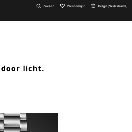
Zoeken
Wensenlijst
België(Nederlands)
door licht.