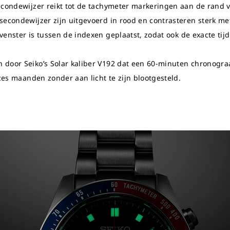
econdewijzer reikt tot de tachymeter markeringen aan de rand v
econdewijzer zijn uitgevoerd in rood en contrasteren sterk met 
enster is tussen de indexen geplaatst, zodat ook de exacte tijd 
door Seiko’s Solar kaliber V192 dat een 60-minuten chronograa
 zes maanden zonder aan licht te zijn blootgesteld.