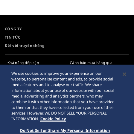
CÔNG TY
TIN TỨC
Đối với truyền thông
Khả năng tiếp cận
Cảnh báo mua hàng qua
Internet
Yêu cầu
We use cookies to improve your experience on our
website, to personalise content and ads, to provide social
Chính sách bảo mật
media features and to analyse our traffic. We share
information about your use of our website with our social
Chính sách cookie
media, advertising and analytics partners, who may
combine it with other information that you have provided
Sơ đồ trang web
to them or that they have collected from your use of their
services. However, WE DO NOT SELL YOUR PERSONAL
INFORMATION.
Cookie Policy
Do Not Sell or Share My Personal Information
© 2026 Tập đoàn đồng hồ Seiko