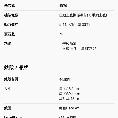
機芯碼
4R36
機芯種類
自動上弦機械機芯(可手動上弦)
動力儲存
約41小時(上滿弦時)
寶石數
24
功能
停秒功能
日曆(日期、星期)功能
錶殼 / 品牌
錶殼材質
不鏽鋼
尺寸
厚度:13.2mm
錶徑:39.4mm
耳對耳:48.1mm
鏡面
弧面Hardlex
LumiBrite
指針及刻度