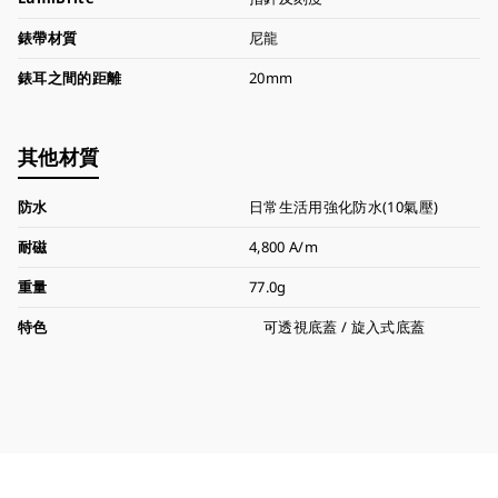
錶帶材質
尼龍
錶耳之間的距離
20mm
其他材質
防水
日常生活用強化防水(10氣壓)
耐磁
4,800 A/m
重量
77.0g
特色
可透視底蓋 / 旋入式底蓋