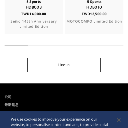
5 Sports
5 Sports
HDB003
HDB010
TWD14,000.00
TWD12,500.00
Seiko 145th Anniversary
MOTOCOMPO Limited Edition
Limited Edition
Lineup
公司
最新消息
For the Media
We use cookies to improve your experience on our
website, to personalise content and ads, to provide social