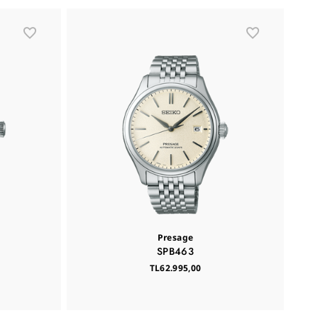
Y
Presage
SPB463
TL62.995,00