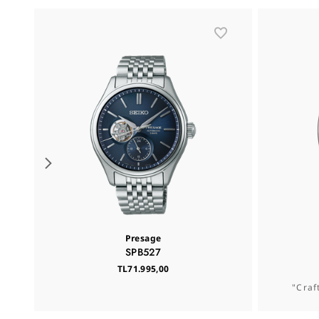
Presage
SPB527
TL71.995,00
"Craf