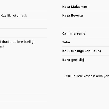
Kasa Malzemesi
 özellikli otomatik
Kasa Boyutu
Cam malzeme
ni durdurabilme özelliği
Toka
esi
Kol uzunluğu (en uzun)
Bant genisliği
Asıl üründe kasanın arka yönü