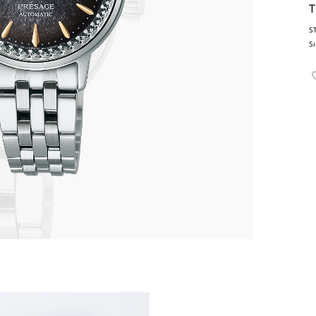
T
S
S