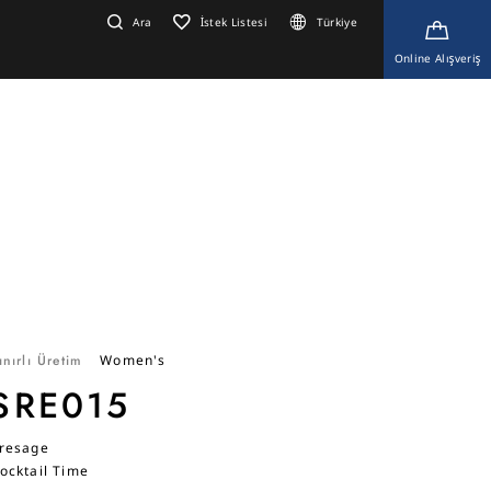
Ara
İstek Listesi
Türkiye
Online Alışveriş
ınırlı Üretim
Women's
SRE015
resage
ocktail Time