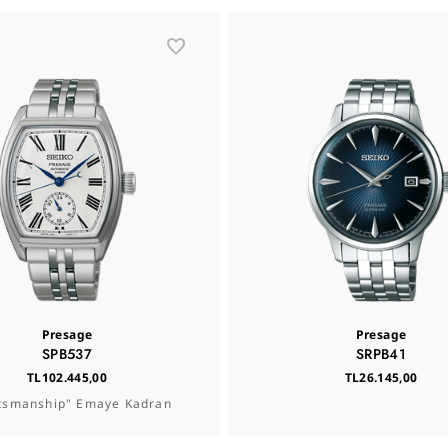
Presage
Presage
SPB537
SRPB41
TL102.445,00
TL26.145,00
tsmanship" Emaye Kadran