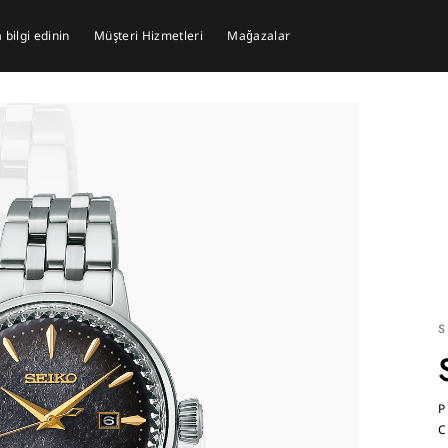
bilgi edinin
Müşteri Hizmetleri
Mağazalar
S
P
C