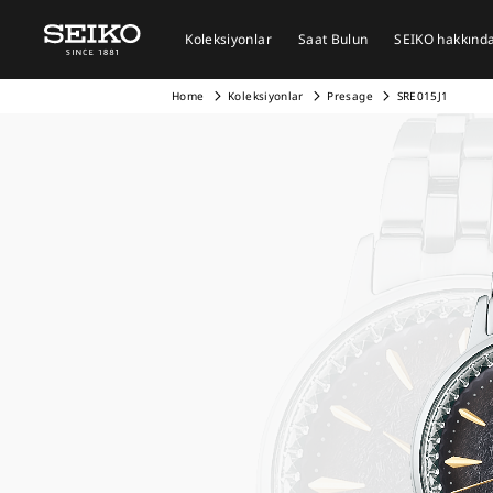
Koleksiyonlar
Saat Bulun
SEIKO hakkında 
Home
Koleksiyonlar
Presage
SRE015J1