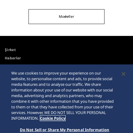
Modeller
Şirket
Haberler
Medya
We use cookies to improve your experience on our
website, to personalise content and ads, to provide social
Erişilebilirlik
Site Haritası
media features and to analyse our traffic. We share
information about your use of our website with our social
Gereksinimler
media, advertising and analytics partners, who may
combine it with other information that you have provided
İnternet Alışveriş Uyarısı
to them or that they have collected from your use of their
services. However, WE DO NOT SELL YOUR PERSONAL
INFORMATION.
Cookie Policy
Do Not Sell or Share My Personal Information
© 2026 Seiko Watch Corporation