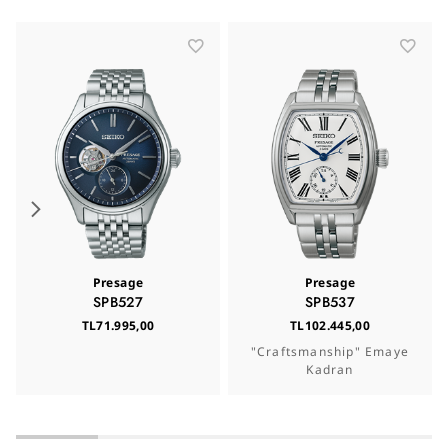
Presage
Presage
SPB527
SPB537
TL71.995,00
TL102.445,00
"Craftsmanship" Emaye
Kadran