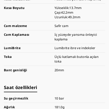
Kasa Boyutu
Yükseklik:13.7mm
Çap:42.2mm
Uzunluk:49.2mm
Cam malzeme
Safir cam
Cam Kaplaması
İç yüzeyde yansıma önleyici
kaplama
LumiBrite
Lumibrite ibre ve indeksler
Toka
Üçlü katlamalı butonla açılan
toka
Bant genisliği
20mm
Saat özellikleri
Su geçirmezlik
10 bar
Ağırlık
181.0g