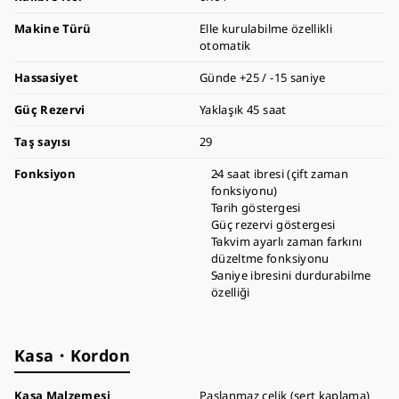
Makine Türü
Elle kurulabilme özellikli
otomatik
Hassasiyet
Günde +25 / -15 saniye
Güç Rezervi
Yaklaşık 45 saat
Taş sayısı
29
Fonksiyon
24 saat ibresi (çift zaman
fonksiyonu)
Tarih göstergesi
Güç rezervi göstergesi
Takvim ayarlı zaman farkını
düzeltme fonksiyonu
Saniye ibresini durdurabilme
özelliği
Kasa・Kordon
Kasa Malzemesi
Paslanmaz çelik (sert kaplama)