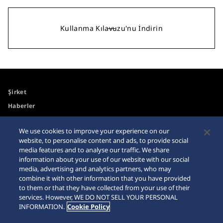
Kullanma Kılavuzu'nu İndirin
Şirket
Haberler
Medya
We use cookies to improve your experience on our
website, to personalise content and ads, to provide social
Erişilebilirlik
Site Haritası
media features and to analyse our traffic. We share
information about your use of our website with our social
Gereksinimler
media, advertising and analytics partners, who may
combine it with other information that you have provided
İnternet Alışveriş Uyarısı
to them or that they have collected from your use of their
services. However, WE DO NOT SELL YOUR PERSONAL
INFORMATION.
Cookie Policy