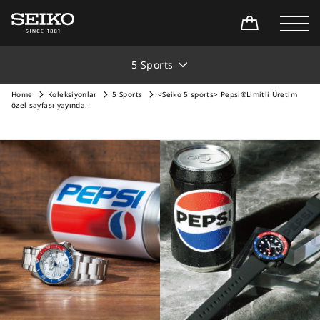
5 Sports
Home
Koleksiyonlar
5 Sports
<Seiko 5 sports> Pepsi®Limitli Üretim
özel sayfası yayında.