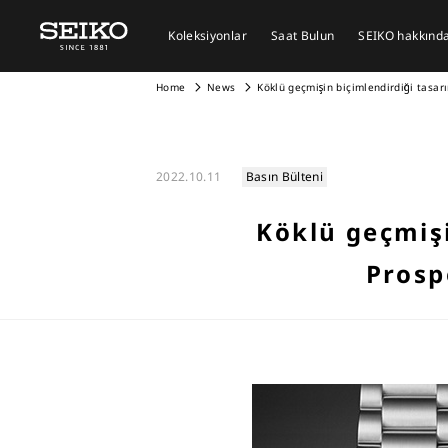
Koleksiyonlar
Saat Bulun
SEIKO hakkında 
Home
News
Köklü geçmişin biçimlendirdiği tasarı
2022.10.11
Basın Bülteni
Köklü geçmişi
Prosp