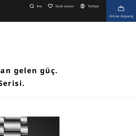
Ara
İstek Listesi
Türkiye
Online Alışveriş
tan gelen güç.
erisi.