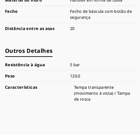
Material do Vidro
Hardlex em forma de caixa
Fecho
Fecho de báscula com botão de
segurança
Distância entre as asas
20
Outros Detalhes
Resistência à água
5 bar
Peso
120.0
Características
Tampa transparente
(movimento à vista) / Tampa
de rosca