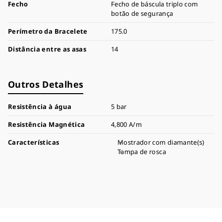
Fecho
Fecho de báscula triplo com
botão de segurança
Perímetro da Bracelete
175.0
Distância entre as asas
14
Outros Detalhes
Resistência à água
5 bar
Resistência Magnética
4,800 A/m
Características
Mostrador com diamante(s)
Tampa de rosca