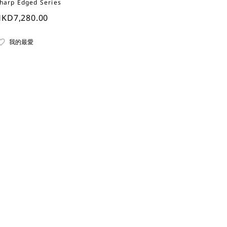
harp Edged Series
KD7,280.00
我的最愛