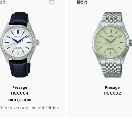
限量
新發行
Presage
Presage
HCC004
HCC002
HKD7,850.00
th Anniversary Limited Edition