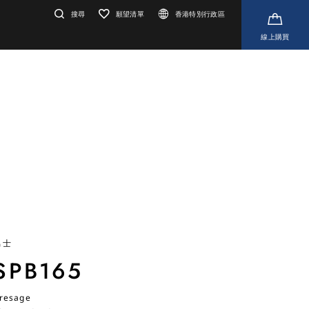
搜尋
願望清單
香港特別行政區
線上購買
男士
SPB165
resage