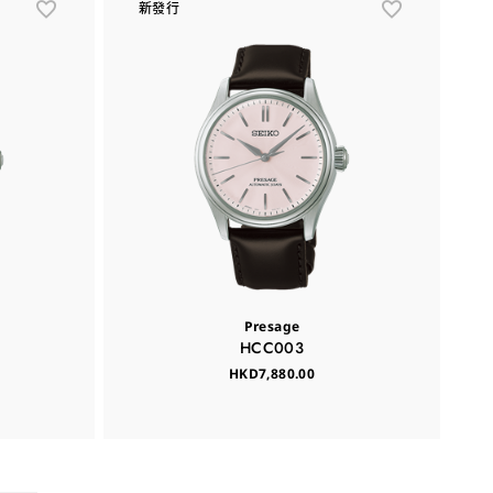
新發行
Presage
HCC003
HKD7,880.00