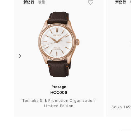
新發行
限量
新發行
Presage
HCC008
"Tomioka Silk Promotion Organization"
Limited Edition
Seiko 145