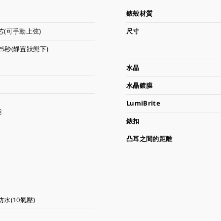
錶殼材質
(可手動上弦)
尺寸
25秒(靜置狀態下)
水晶
水晶鍍膜
LumiBrite
能
錶扣
凸耳之間的距離
水(10氣壓)