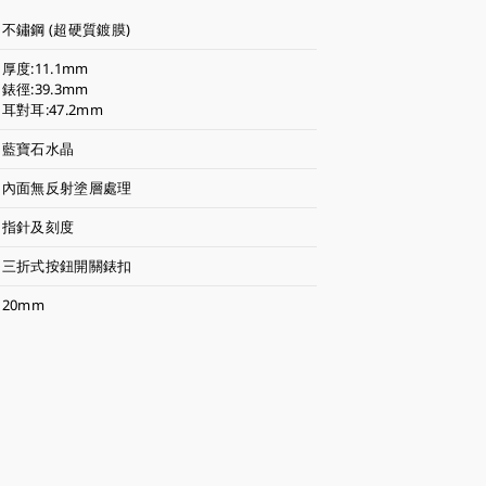
不鏽鋼 (超硬質鍍膜)
厚度:11.1mm
錶徑:39.3mm
耳對耳:47.2mm
藍寶石水晶
內面無反射塗層處理
指針及刻度
三折式按鈕開關錶扣
20mm