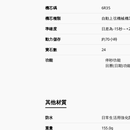
機芯碼
6R35
機芯種類
自動上弦機械機芯
準確度
日差為-15秒～+
動力儲存
約70小時
寶石數
24
功能
停秒功能
日曆(日期)功
其他材質
防水
日常生活用強化防
重量
155.0g