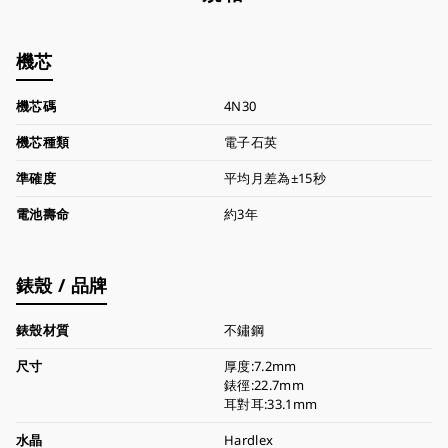
機芯
機芯碼
4N30
機芯種類
電子石英
準確度
平均月差為±15秒
電池壽命
約3年
錶殼 / 品牌
錶殼材質
不鏽鋼
尺寸
厚度:7.2mm
錶徑:22.7mm
耳對耳:33.1mm
水晶
Hardlex